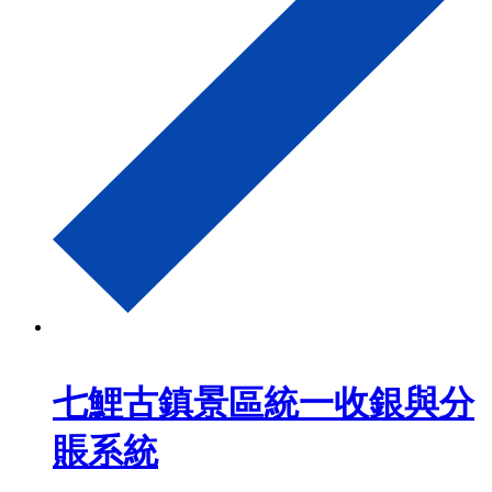
七鯉古鎮景區統一收銀與分
賬系統