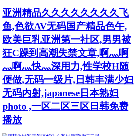
亚洲精品久久久久久久久久飞
鱼,色欲AV无码国产精品色午,
欧美巨乳亚洲第一社区,男男被
狂C躁到高潮失禁文章,啊灬啊
灬啊灬快灬深用力,性学校H随
便做,无码一级片,日韩丰满少妇
无码内射,japanese日本熟妇
photo ,一区二区三区日韩免费
播放