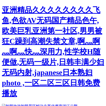
亚洲精品久久久久久久久久飞
鱼,色欲AV无码国产精品色午,
欧美巨乳亚洲第一社区,男男被
狂C躁到高潮失禁文章,啊灬啊
灬啊灬快灬深用力,性学校H随
便做,无码一级片,日韩丰满少妇
无码内射,japanese日本熟妇
photo ,一区二区三区日韩免费
播放