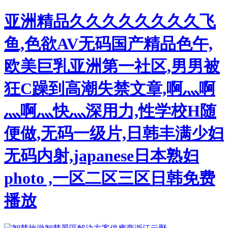
亚洲精品久久久久久久久久飞
鱼,色欲AV无码国产精品色午,
欧美巨乳亚洲第一社区,男男被
狂C躁到高潮失禁文章,啊灬啊
灬啊灬快灬深用力,性学校H随
便做,无码一级片,日韩丰满少妇
无码内射,japanese日本熟妇
photo ,一区二区三区日韩免费
播放