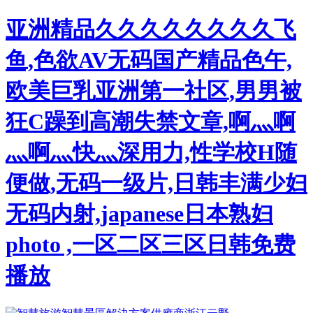
亚洲精品久久久久久久久久飞
鱼,色欲AV无码国产精品色午,
欧美巨乳亚洲第一社区,男男被
狂C躁到高潮失禁文章,啊灬啊
灬啊灬快灬深用力,性学校H随
便做,无码一级片,日韩丰满少妇
无码内射,japanese日本熟妇
photo ,一区二区三区日韩免费
播放