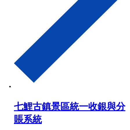
七鯉古鎮景區統一收銀與分
賬系統