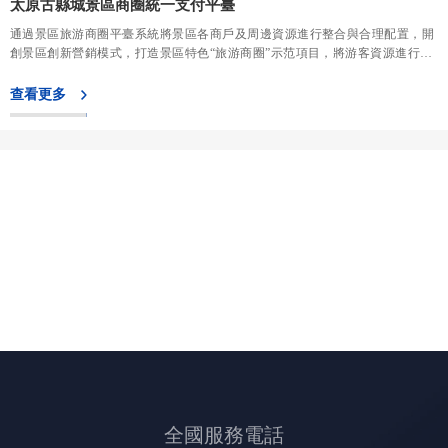
太原古縣城景區商圈統一支付平臺
通過景區旅游商圈平臺系統將景區各商戶及周邊資源進行整合與合理配置，開
創景區創新營銷模式，打造景區特色“旅游商圈”示范項目，將游客資源進行合
理共享，相互導流，通過大數據分析，挖掘旅游資源和游客興趣點，策劃相應
的旅游產品，制定對應的營銷主題，促進景區二次消費，帶動景區及商戶收益
查看更多
增長。
旅游景區商圈采用區塊鏈技術系統搭建，是建立在Hyperledger Fabric聯盟鏈區
塊鏈基礎之上，以景區作為節點，實現以景區為中心的商圈管理系統。本系統
分為景區商圈聯盟鏈、聯盟鏈接口和景區商圈管理平臺三大子系統。
系統主要功能：
1．訂單數據管理：系統后臺維護管理景區內的門票訂單、酒店訂單、商品訂
單等，可查詢未付款、已付款、已預訂和已退款等數據。
2．經營商戶管理：系統后臺維護管理景區內的經營商戶，維護商戶的名稱、
聯系手機、詳細地址等信息。能夠對商戶合同進行分類管理，對于租金收取等
做到到期前自動提醒；具備營銷管理功能，折扣管理功能，能夠體現預收款、
以及預收款轉收入的情況；統一采購下需實現進、銷、存動態管理功能；通過
大數據監控分析，對商戶進行免租金，末位淘汰機制，同時對商戶進行評價及
分析。
3．經營收支管理：系統實現對商戶的嚴格監管，杜絕出現私下收賬的現象；
能夠與銀聯、支付寶、微信等主流支付系統無縫對接，且能夠對接國內所有主
流銀行帳戶；系統具備資金日報功能，對于每日收入的款項能夠接收入分類、
歸入賬戶等出具匯總表，同時具備分類明細表，作為核算、對帳依據；資金日
全國服務電話
報功能，對于每日收入的款項能夠按收入分類、歸入賬戶等出具匯總表，同時