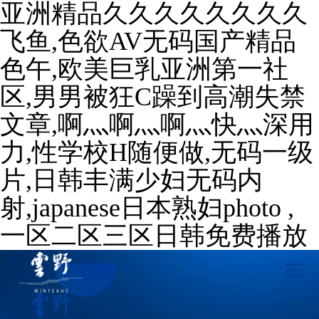
亚洲精品久久久久久久久久
飞鱼,色欲AV无码国产精品
色午,欧美巨乳亚洲第一社
区,男男被狂C躁到高潮失禁
文章,啊灬啊灬啊灬快灬深用
力,性学校H随便做,无码一级
片,日韩丰满少妇无码内
射,japanese日本熟妇photo ,
一区二区三区日韩免费播放