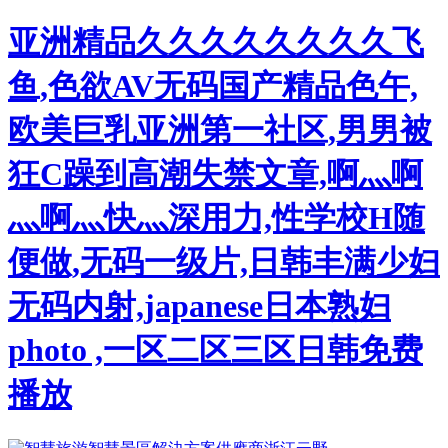
亚洲精品久久久久久久久久飞
鱼,色欲AV无码国产精品色午,
欧美巨乳亚洲第一社区,男男被
狂C躁到高潮失禁文章,啊灬啊
灬啊灬快灬深用力,性学校H随
便做,无码一级片,日韩丰满少妇
无码内射,japanese日本熟妇
photo ,一区二区三区日韩免费
播放