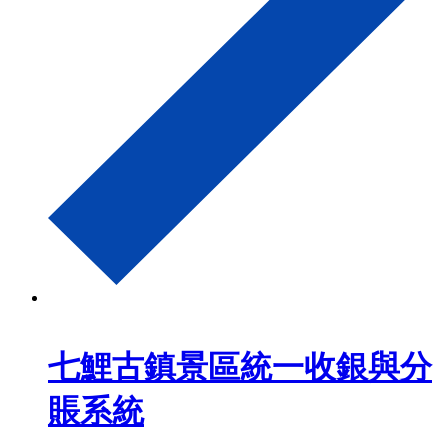
七鯉古鎮景區統一收銀與分
賬系統