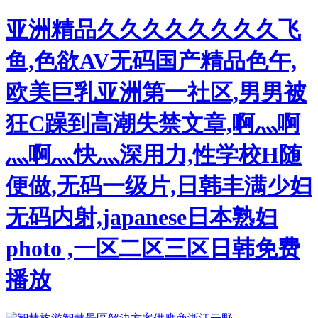
亚洲精品久久久久久久久久飞
鱼,色欲AV无码国产精品色午,
欧美巨乳亚洲第一社区,男男被
狂C躁到高潮失禁文章,啊灬啊
灬啊灬快灬深用力,性学校H随
便做,无码一级片,日韩丰满少妇
无码内射,japanese日本熟妇
photo ,一区二区三区日韩免费
播放